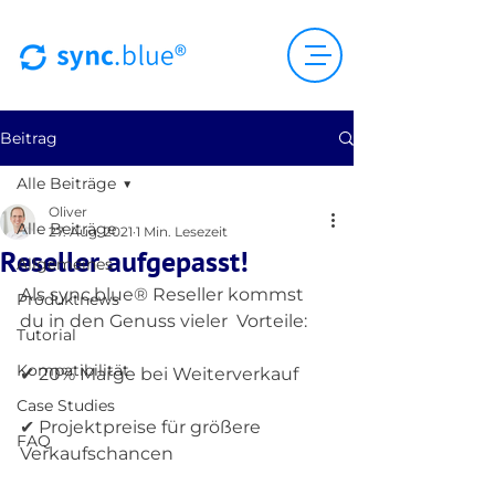
Beitrag
Alle Beiträge
Oliver
Alle Beiträge
27. Aug. 2021
1 Min. Lesezeit
Reseller aufgepasst!
Allgemeines
Als sync.blue® Reseller kommst 
Produktnews
du in den Genuss vieler  Vorteile:
Tutorial
Kompatibilität
✔ 20% Marge bei Weiterverkauf
Case Studies
✔ Projektpreise für größere 
FAQ
Verkaufschancen