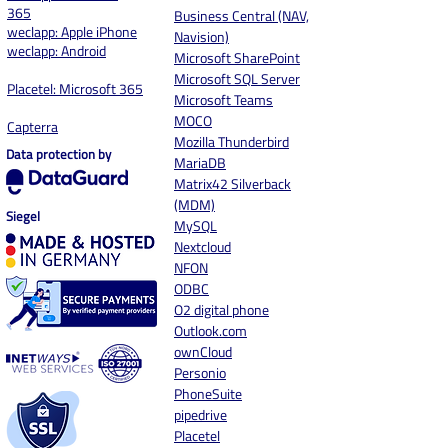
365
Business Central (NAV,
weclapp: Apple iPhone
Navision)
weclapp: Android
Microsoft SharePoint
Microsoft SQL Server
Placetel: Microsoft 365
Microsoft Teams
MOCO
Capterra
Mozilla Thunderbird
Data protection by
MariaDB
Matrix42 Silverback
(MDM)
Siegel
MySQL
Nextcloud
NFON
ODBC
O2 digital phone
Outlook.com
ownCloud
Personio
PhoneSuite
pipedrive
Placetel