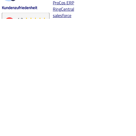
ProCos ERP
Kundenzufriedenheit
RingCentral
salesforce
SAP Business One
simplr
sipgate
SugarCRM
snom
Sophos Mobile (MDM)
SOTI MobiControl
(MDM)
STARFACE
SWYX
sync.blue® MOBILE
Storage
Synology
Systemhaus.One
Unify
weclapp
Workspace One
Windows Live