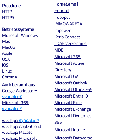
Hornet.email
Protokolle
Hotmail
HTTP
HubSpot
HTTPS
IMMOWARE24
Betriebssysteme
Impower
Microsoft Windows
Kerio Connect
Mac
LDAP Verzeichnis
MacOS
MDE
Apple
Microsoft 365
OSX
Microsoft Active
iOS
Directory
Linux
Microsoft GAL
Chrome
Microsoft Outlook
Auch bekannt aus
Microsoft Office 365
Google Workspace:
Microsoft Entra ID
sync.
blue®
Microsoft 365:
Microsoft Excel
sync.
blue®
Microsoft Exchange
Microsoft Dynamics
weclapp:
sync.
blue®
365
weclapp: Apple iCloud
Microsoft Intune
weclapp: Placetel
Microsoft Dataverse
weclapp: Microsoft