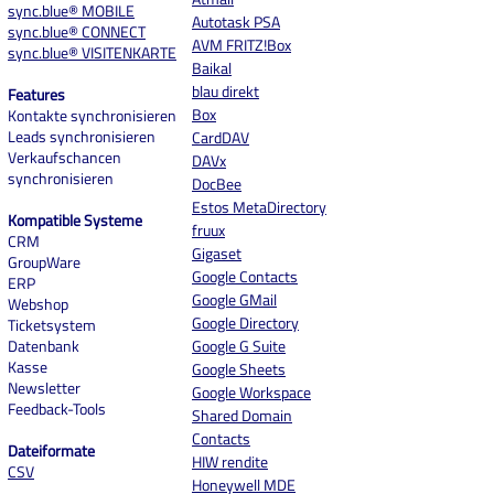
sync.blue® MOBILE
Autotask PSA
sync.blue® CONNECT
AVM FRITZ!Box
sync.blue® VISITENKARTE
Baikal
blau direkt
Features
Box
Kontakte synchronisieren
Leads synchronisieren
CardDAV
Verkaufschancen
DAVx
synchronisieren
DocBee
Estos MetaDirectory
Kompatible Systeme
fruux
CRM
Gigaset
GroupWare
Google Contacts
ERP
Google GMail
Webshop
Google Directory
Ticketsystem
Datenbank
Google G Suite
Kasse
Google Sheets
Newsletter
Google Workspace
Feedback-Tools
Shared Domain
Contacts
Dateiformate
HIW rendite
CSV
Honeywell MDE