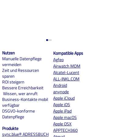
Nutzen
Kompatible Apps
Manuelle Datenpflege
Agfeo
vermeiden
Airwatch MDM
Zeit und Ressourcen
Alcatel-Lucent
sparen
ALL-INKL.COM
ROI steigern
And
roid
Bessere Erreichbarkeit
EOL für Exchange Web
Apple Business -
anynode
Wissen, wer anruft
Services – Was nun?
es mit dem Appl
Apple iCloud
Business-Kontakte mobil
sich?
Apple iOS
verfügbar
DSGVO-konforme
Apple iPad
Datenpflege
Apple macOS
Apple OSX
Produkte
APPTECH360
sync.blue® ADRESSBUCH
Atmail