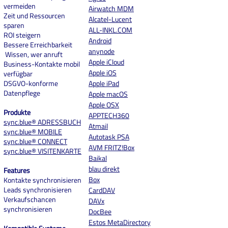
vermeiden
Airwatch MDM
Zeit und Ressourcen
Alcatel-Lucent
sparen
ALL-INKL.COM
ROI steigern
And
roid
Bessere Erreichbarkeit
anynode
Wissen, wer anruft
Apple iCloud
Business-Kontakte mobil
Apple iOS
verfügbar
DSGVO-konforme
Apple iPad
Datenpflege
Apple macOS
Apple OSX
Produkte
APPTECH360
sync.blue® ADRESSBUCH
Atmail
sync.blue® MOBILE
Autotask PSA
sync.blue® CONNECT
AVM FRITZ!Box
sync.blue® VISITENKARTE
Baikal
blau direkt
Features
Box
Kontakte synchronisieren
Leads synchronisieren
CardDAV
Verkaufschancen
DAVx
synchronisieren
DocBee
Estos MetaDirectory