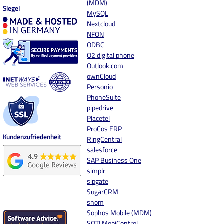
(MDM)
Siegel
MySQL
Nextcloud
NFON
ODBC
O2 digital phone
Outlook.com
ownCloud
Personio
PhoneSuite
pipedrive
Placetel
ProCos ERP
Kundenzufriedenheit
RingCentral
salesforce
SAP Business One
simplr
sipgate
SugarCRM
snom
Sophos Mobile (MDM)
SOTI MobiControl