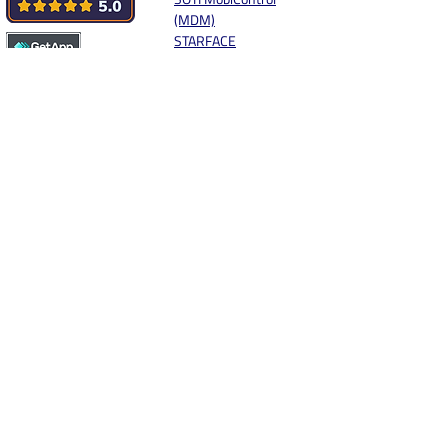
(MDM)
STARFACE
SWYX
sync.blue® MOBILE
Storage
Synology
Systemhaus.One
Unify
weclapp
Workspace One
Windows Live
XELION
Yealink
Zebra MDE
Zendesk
Zoho
App vorschlagen
Social Media