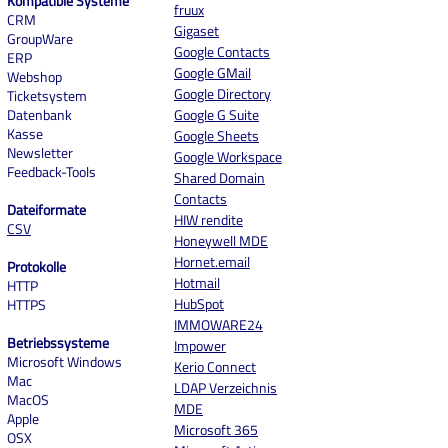
Kompatible Systeme
fruux
CRM
Gigaset
GroupWare
Google Contacts
ERP
Google GMail
Webshop
Google Directory
Ticketsystem
Datenbank
Google G Suite
Kasse
Google Sheets
Newsletter
Google Workspace
Feedback-Tools
Shared Domain
Contacts
Dateiformate
HIW rendite
CSV
Honeywell MDE
Hornet.email
Protokolle
Hotmail
HTTP
HubSpot
HTTPS
IMMOWARE24
Betriebssysteme
Impower
Microsoft Windows
Kerio Connect
Mac
LDAP Verzeichnis
MacOS
MDE
Apple
Microsoft 365
OSX