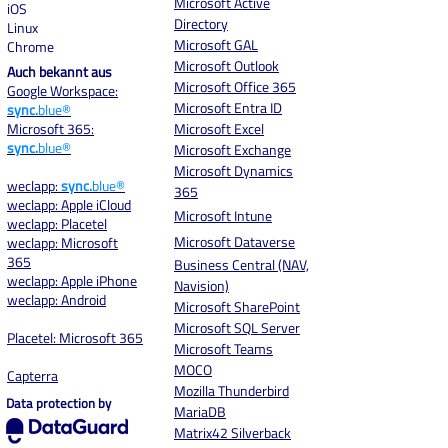
Microsoft Active
iOS
Directory
Linux
Microsoft GAL
Chrome
Microsoft Outlook
Auch bekannt aus
Microsoft Office 365
Google Workspace:
Microsoft Entra ID
sync.
blue®
Microsoft 365:
Microsoft Excel
sync.
blue®
Microsoft Exchange
Microsoft Dynamics
weclapp:
sync.
blue®
365
weclapp: Apple iCloud
Microsoft Intune
weclapp: Placetel
Microsoft Dataverse
weclapp: Microsoft
365
Business Central (NAV,
weclapp: Apple iPhone
Navision)
weclapp: Android
Microsoft SharePoint
Microsoft SQL Server
Placetel: Microsoft 365
Microsoft Teams
MOCO
Capterra
Mozilla Thunderbird
Data protection by
MariaDB
Matrix42 Silverback