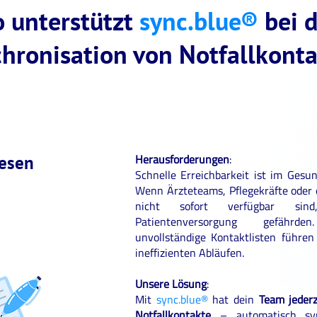
o unterstützt
sync.blue®
bei d
hronisation von Notfallkont
Herausforderungen
:
esen
Schnelle Erreichbarkeit ist im Gesun
Wenn Ärzteteams, Pflegekräfte oder 
nicht sofort verfügbar si
Patientenversorgung gefährd
unvollständige Kontaktlisten führe
ineffizienten Abläufen.
Unsere Lösung
:
Mit
sync.blue®
hat dein
Team jederz
Notfallkontakte
– automatisch sync