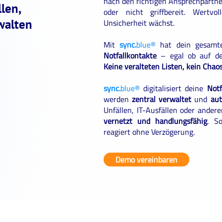
nach den richtigen Ansprechpartner
len,
oder nicht griffbereit. Wertv
walten
Unsicherheit wächst.
Mit
sync.
blue®
hat dein gesam
Notfallkontakte
– egal ob auf de
Keine veralteten Listen, kein Chaos
sync.
blue®
digitalisiert deine
Notf
werden
zentral verwaltet
und
aut
Unfällen, IT-Ausfällen oder ander
vernetzt und handlungsfähig
. S
reagiert ohne Verzögerung.
Demo vereinbaren