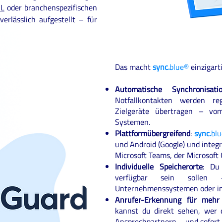
AL
oder branchenspezifischen
verlässlich aufgestellt – für
Das macht
sync.
blue®
einzigarti
Automatische Synchronisati
Notfallkontakten werden re
Zielgeräte übertragen – vo
Systemen.
Plattformübergreifend
:
sync.
bl
und Android (Google) und integ
Microsoft Teams, der Microsoft
Individuelle Speicherorte
: Du
verfügbar sein solle
Unternehmenssystemen oder in 
Anrufer-Erkennung für mehr 
kannst du direkt sehen, wer 
Ansprechpartnern – und sofort