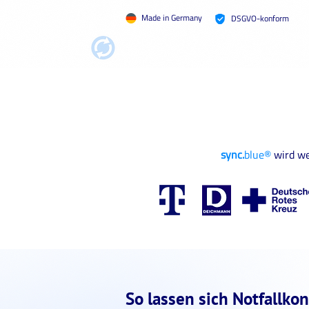
Made in Germany
DSGVO-konform
sync.
blue®
wird we
So lassen sich Notfallko