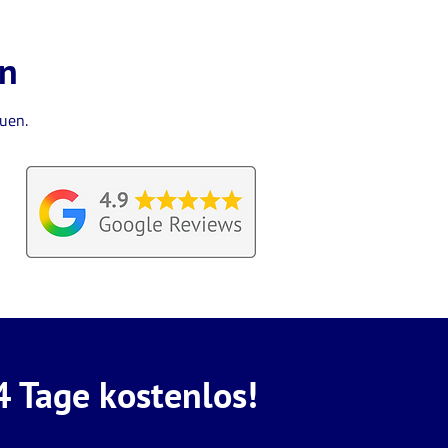
en
uen.
4 Tage kostenlos!