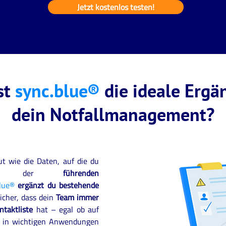
Jetzt kostenlos testen!
st
sync.blue®
die ideale Ergä
dein Notfallmanagement?
ut wie die Daten, auf die du
 Mit der
führenden
lue®
ergänzt du bestehende
sicher, dass dein
Team immer
ntaktliste
hat – egal ob auf
, in wichtigen Anwendungen