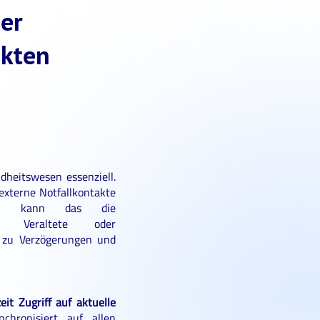
er
akten
dheitswesen essenziell.
externe Notfallkontakte
nd, kann das die
en. Veraltete oder
n zu Verzögerungen und
eit Zugriff auf aktuelle
hronisiert auf allen