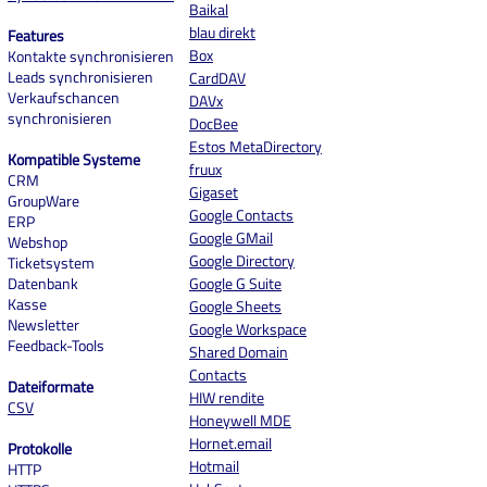
Baikal
blau direkt
Features
Box
Kontakte synchronisieren
Leads synchronisieren
CardDAV
Verkaufschancen
DAVx
synchronisieren
DocBee
Estos MetaDirectory
Kompatible Systeme
fruux
CRM
Gigaset
GroupWare
Google Contacts
ERP
Google GMail
Webshop
Google Directory
Ticketsystem
Datenbank
Google G Suite
Kasse
Google Sheets
Newsletter
Google Workspace
Feedback-Tools
Shared Domain
Contacts
Dateiformate
HIW rendite
CSV
Honeywell MDE
Hornet.email
Protokolle
Hotmail
HTTP