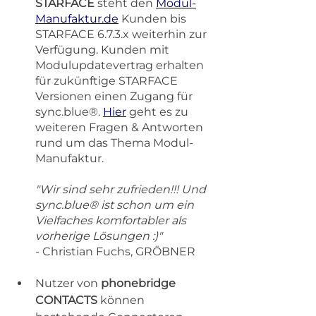
STARFACE 
steht den 
Modul-
Manufaktur.de
 Kunden bis 
STARFACE 6.7.3.x weiterhin zur 
Verfügung. Kunden mit 
Modulupdatevertrag erhalten 
für zukünftige STARFACE 
Versionen einen Zugang für 
sync.blue®. 
Hier
 geht es zu 
weiteren Fragen & Antworten 
rund um das Thema Modul-
Manufaktur.
"Wir sind sehr zufrieden!!! Und 
sync.blue® ist schon um ein 
Vielfaches komfortabler als 
vorherige Lösungen :)"
- Christian Fuchs, GRÖBNER
Nutzer von 
phonebridge 
CONTACTS
 können 