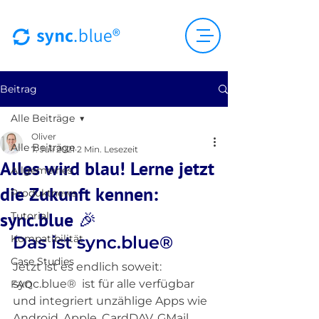
Beitrag
Alle Beiträge
Oliver
Alle Beiträge
7. Juli 2021
2 Min. Lesezeit
Alles wird blau! Lerne jetzt
Allgemeines
die Zukunft kennen:
Produktnews
sync.blue 🎉
Tutorial
Kompatibilität
Das ist sync.blue®
Case Studies
Jetzt ist es endlich soweit: 
sync.blue®  ist für alle verfügbar 
FAQ
und integriert unzählige Apps wie 
Android, Apple, CardDAV, GMail, 