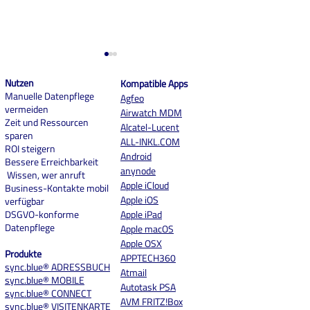
Nutzen
Kompatible Apps
Manuelle Datenpflege
Agfeo
vermeiden
Airwatch MDM
Zeit und Ressourcen
Alcatel-Lucent
sparen
ALL-INKL.COM
ROI steigern
And
roid
Bessere Erreichbarkeit
Neues Schild an der Tür,
Testphase jetzt 
anynode
Wissen, wer anruft
gleiche Power im System:
Beschränkungen
Apple iCloud
Business-Kontakte mobil
Aus phonebridge GmbH
Apple iOS
verfügbar
wird sync.blue GmbH
DSGVO-konforme
Apple iPad
Datenpflege
Apple macOS
Apple OSX
Produkte
APPTECH360
sync.blue® ADRESSBUCH
Atmail
sync.blue® MOBILE
Autotask PSA
sync.blue® CONNECT
AVM FRITZ!Box
sync.blue® VISITENKARTE