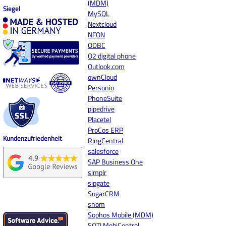
(MDM)
Siegel
MySQL
Nextcloud
NFON
ODBC
O2 digital phone
Outlook.com
ownCloud
Personio
PhoneSuite
pipedrive
Placetel
ProCos ERP
Kundenzufriedenheit
RingCentral
salesforce
SAP Business One
simplr
sipgate
SugarCRM
snom
Sophos Mobile (MDM)
SOTI MobiControl