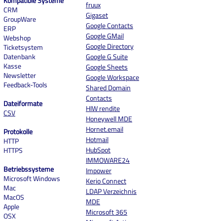
Kompatible Systeme
fruux
CRM
Gigaset
GroupWare
Google Contacts
ERP
Google GMail
Webshop
Google Directory
Ticketsystem
Datenbank
Google G Suite
Kasse
Google Sheets
Newsletter
Google Workspace
Feedback-Tools
Shared Domain
Contacts
Dateiformate
HIW rendite
CSV
Honeywell MDE
Hornet.email
Protokolle
Hotmail
HTTP
HubSpot
HTTPS
IMMOWARE24
Betriebssysteme
Impower
Microsoft Windows
Kerio Connect
Mac
LDAP Verzeichnis
MacOS
MDE
Apple
Microsoft 365
OSX