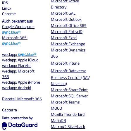
Microsoft Active
iOS
Directory
Linux
Microsoft GAL
Chrome
Microsoft Outlook
Auch bekannt aus
Microsoft Office 365
Google Workspace:
Microsoft Entra ID
sync.
blue®
Microsoft 365:
Microsoft Excel
sync.
blue®
Microsoft Exchange
Microsoft Dynamics
weclapp:
sync.
blue®
365
weclapp: Apple iCloud
Microsoft Intune
weclapp: Placetel
Microsoft Dataverse
weclapp: Microsoft
365
Business Central (NAV,
weclapp: Apple iPhone
Navision)
weclapp: Android
Microsoft SharePoint
Microsoft SQL Server
Placetel: Microsoft 365
Microsoft Teams
MOCO
Capterra
Mozilla Thunderbird
Data protection by
MariaDB
Matrix42 Silverback