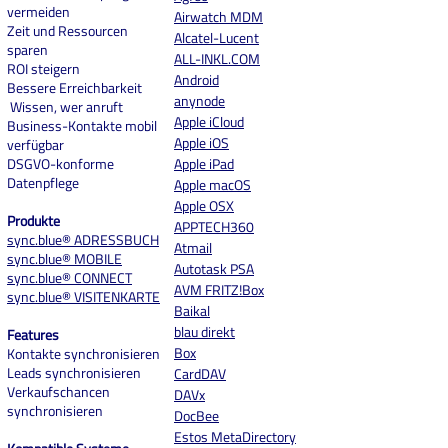
vermeiden
Airwatch MDM
Zeit und Ressourcen
Alcatel-Lucent
sparen
ALL-INKL.COM
ROI steigern
And
roid
Bessere Erreichbarkeit
anynode
Wissen, wer anruft
Apple iCloud
Business-Kontakte mobil
Apple iOS
verfügbar
DSGVO-konforme
Apple iPad
Datenpflege
Apple macOS
Apple OSX
Produkte
APPTECH360
sync.blue® ADRESSBUCH
Atmail
sync.blue® MOBILE
Autotask PSA
sync.blue® CONNECT
AVM FRITZ!Box
sync.blue® VISITENKARTE
Baikal
blau direkt
Features
Box
Kontakte synchronisieren
Leads synchronisieren
CardDAV
Verkaufschancen
DAVx
synchronisieren
DocBee
Estos MetaDirectory