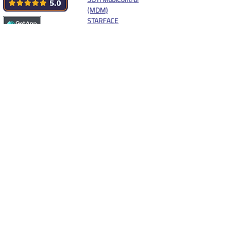
(MDM)
STARFACE
SWYX
sync.blue® MOBILE
Storage
Synology
Systemhaus.One
Unify
weclapp
Workspace One
Windows Live
XELION
Yealink
Zebra MDE
Zendesk
Zoho
App vorschlagen
Social Media