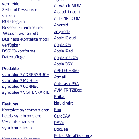
vermeiden
Airwatch MDM
Zeit und Ressourcen
Alcatel-Lucent
sparen
ALL-INKL.COM
ROI steigern
And
roid
Bessere Erreichbarkeit
anynode
Wissen, wer anruft
Apple iCloud
Business-Kontakte mobil
Apple iOS
verfügbar
DSGVO-konforme
Apple iPad
Datenpflege
Apple macOS
Apple OSX
Produkte
APPTECH360
sync.blue® ADRESSBUCH
Atmail
sync.blue® MOBILE
Autotask PSA
sync.blue® CONNECT
AVM FRITZ!Box
sync.blue® VISITENKARTE
Baikal
blau direkt
Features
Box
Kontakte synchronisieren
Leads synchronisieren
CardDAV
Verkaufschancen
DAVx
synchronisieren
DocBee
Estos MetaDirectory