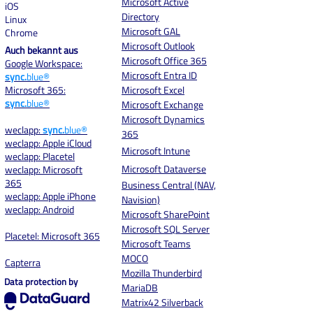
Microsoft Active
iOS
Directory
Linux
Microsoft GAL
Chrome
Microsoft Outlook
Auch bekannt aus
Microsoft Office 365
Google Workspace:
Microsoft Entra ID
sync.
blue®
Microsoft 365:
Microsoft Excel
sync.
blue®
Microsoft Exchange
Microsoft Dynamics
weclapp:
sync.
blue®
365
weclapp: Apple iCloud
Microsoft Intune
weclapp: Placetel
Microsoft Dataverse
weclapp: Microsoft
365
Business Central (NAV,
weclapp: Apple iPhone
Navision)
weclapp: Android
Microsoft SharePoint
Microsoft SQL Server
Placetel: Microsoft 365
Microsoft Teams
MOCO
Capterra
Mozilla Thunderbird
Data protection by
MariaDB
Matrix42 Silverback