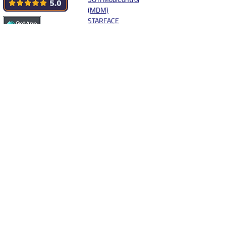
(MDM)
STARFACE
SWYX
sync.blue® MOBILE
Storage
Synology
Systemhaus.One
Unify
weclapp
Workspace One
Windows Live
XELION
Yealink
Zebra MDE
Zendesk
Zoho
App vorschlagen
Social Media