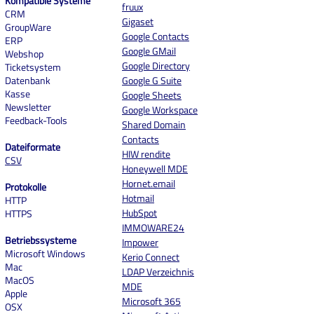
Kompatible Systeme
fruux
CRM
Gigaset
GroupWare
Google Contacts
ERP
Google GMail
Webshop
Google Directory
Ticketsystem
Datenbank
Google G Suite
Kasse
Google Sheets
Newsletter
Google Workspace
Feedback-Tools
Shared Domain
Contacts
Dateiformate
HIW rendite
CSV
Honeywell MDE
Hornet.email
Protokolle
Hotmail
HTTP
HubSpot
HTTPS
IMMOWARE24
Betriebssysteme
Impower
Microsoft Windows
Kerio Connect
Mac
LDAP Verzeichnis
MacOS
MDE
Apple
Microsoft 365
OSX