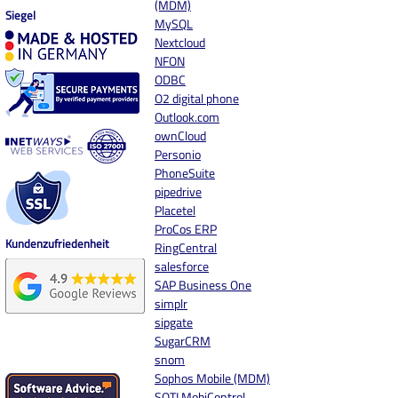
(MDM)
Siegel
MySQL
Nextcloud
NFON
ODBC
O2 digital phone
Outlook.com
ownCloud
Personio
PhoneSuite
pipedrive
Placetel
ProCos ERP
Kundenzufriedenheit
RingCentral
salesforce
SAP Business One
simplr
sipgate
SugarCRM
snom
Sophos Mobile (MDM)
SOTI MobiControl