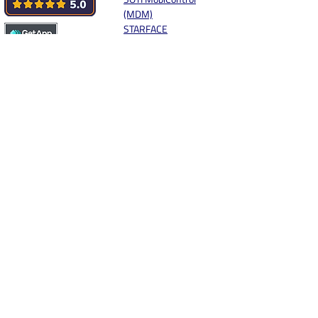
(MDM)
STARFACE
SWYX
sync.blue® MOBILE
Storage
Synology
Systemhaus.One
Unify
weclapp
Workspace One
Windows Live
XELION
Yealink
Zebra MDE
Zendesk
Zoho
App vorschlagen
Social Media