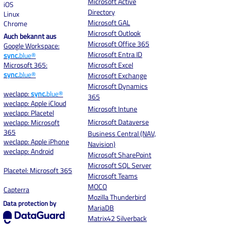
Microsoft Active
iOS
Directory
Linux
Microsoft GAL
Chrome
Microsoft Outlook
Auch bekannt aus
Microsoft Office 365
Google Workspace:
Microsoft Entra ID
sync.
blue®
Microsoft 365:
Microsoft Excel
sync.
blue®
Microsoft Exchange
Microsoft Dynamics
weclapp:
sync.
blue®
365
weclapp: Apple iCloud
Microsoft Intune
weclapp: Placetel
Microsoft Dataverse
weclapp: Microsoft
365
Business Central (NAV,
weclapp: Apple iPhone
Navision)
weclapp: Android
Microsoft SharePoint
Microsoft SQL Server
Placetel: Microsoft 365
Microsoft Teams
MOCO
Capterra
Mozilla Thunderbird
Data protection by
MariaDB
Matrix42 Silverback