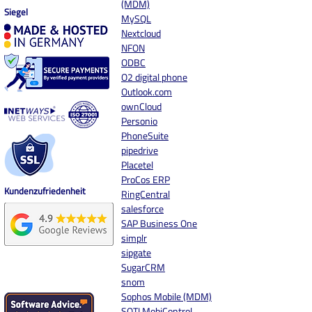
(MDM)
Siegel
MySQL
Nextcloud
NFON
ODBC
O2 digital phone
Outlook.com
ownCloud
Personio
PhoneSuite
pipedrive
Placetel
ProCos ERP
Kundenzufriedenheit
RingCentral
salesforce
SAP Business One
simplr
sipgate
SugarCRM
snom
Sophos Mobile (MDM)
SOTI MobiControl