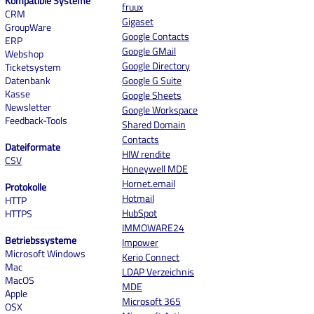
Kompatible Systeme
fruux
CRM
Gigaset
GroupWare
Google Contacts
ERP
Google GMail
Webshop
Google Directory
Ticketsystem
Datenbank
Google G Suite
Kasse
Google Sheets
Newsletter
Google Workspace
Feedback-Tools
Shared Domain
Contacts
Dateiformate
HIW rendite
CSV
Honeywell MDE
Hornet.email
Protokolle
Hotmail
HTTP
HubSpot
HTTPS
IMMOWARE24
Betriebssysteme
Impower
Microsoft Windows
Kerio Connect
Mac
LDAP Verzeichnis
MacOS
MDE
Apple
Microsoft 365
OSX