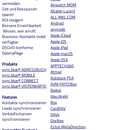
vermeiden
Airwatch MDM
Zeit und Ressourcen
Alcatel-Lucent
sparen
ALL-INKL.COM
ROI steigern
And
roid
Bessere Erreichbarkeit
anynode
Wissen, wer anruft
Apple iCloud
Business-Kontakte mobil
Apple iOS
verfügbar
DSGVO-konforme
Apple iPad
Datenpflege
Apple macOS
Apple OSX
Produkte
APPTECH360
sync.blue® ADRESSBUCH
Atmail
sync.blue® MOBILE
Autotask PSA
sync.blue® CONNECT
AVM FRITZ!Box
sync.blue® VISITENKARTE
Baikal
blau direkt
Features
Box
Kontakte synchronisieren
Leads synchronisieren
CardDAV
Verkaufschancen
DAVx
synchronisieren
DocBee
Estos MetaDirectory