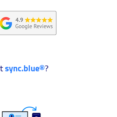
it
sync.blue®
?