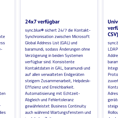
24x7 verfügbar
Univ
verf
sync.blue® sichert 24/7 die Kontakt-
CSV
kte
Synchronisation zwischen Microsoft
ess
Global Address List (GAL) und
sync.
O-
baramundi, sodass Änderungen ohne
LDAP 
Verzögerung in beiden Systemen
Addre
verfügbar sind. Konsistente
baram
Kontaktdaten in GAL, baramundi und
Integ
auf allen verwalteten Endgeräten
Proto
steigern Zusammenarbeit, Helpdesk-
zuverl
Effizienz und Erreichbarkeit.
Konta
ten
Automatisierung mit Echtzeit-
Adres
Abgleich und Fehlertoleranz
gerät
r
gewährleistet Business Continuity
steig
dies
auch während Wartungsfenstern und
Rollo