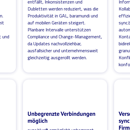
entfällt, Inkonsistenzen und
Infor
Dubletten werden reduziert, was die
Kolla
n.
Produktivität in GAL, baramundi und
effiz
eit
auf mobilen Geräten steigert.
sync.
Planbare Intervalle unterstützen
autom
t und
Compliance und Change-Management,
Konta
da Updates nachvollziehbar,
bidire
ausfallsicher und unternehmensweit
granul
gleichzeitig ausgerollt werden.
Konf
konfo
Unbegrenzte Verbindungen
Vers
möglich
sync
Firm