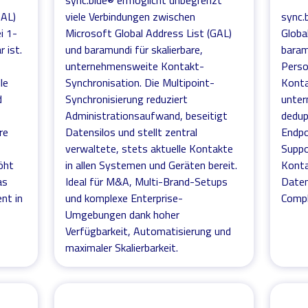
sync.blue® ermöglicht unbegrenzt
GAL)
viele Verbindungen zwischen
sync.
i 1-
Microsoft Global Address List (GAL)
Globa
 ist.
und baramundi für skalierbare,
baram
unternehmensweite Kontakt-
Perso
le
Synchronisation. Die Multipoint-
Konta
d
Synchronisierung reduziert
unter
Administrationsaufwand, beseitigt
dedup
re
Datensilos und stellt zentral
Endpo
verwaltete, stets aktuelle Kontakte
Suppor
öht
in allen Systemen und Geräten bereit.
Konta
as
Ideal für M&A, Multi-Brand-Setups
Daten
nt in
und komplexe Enterprise-
Compl
Umgebungen dank hoher
Verfügbarkeit, Automatisierung und
maximaler Skalierbarkeit.