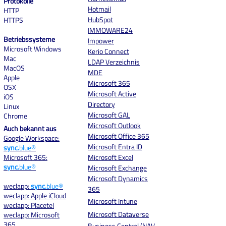
Protokolle
Hotmail
HTTP
HubSpot
HTTPS
IMMOWARE24
Betriebssysteme
Impower
Microsoft Windows
Kerio Connect
Mac
LDAP Verzeichnis
MacOS
MDE
Apple
Microsoft 365
OSX
Microsoft Active
iOS
Directory
Linux
Microsoft GAL
Chrome
Microsoft Outlook
Auch bekannt aus
Microsoft Office 365
Google Workspace:
Microsoft Entra ID
sync.
blue®
Microsoft 365:
Microsoft Excel
sync.
blue®
Microsoft Exchange
Microsoft Dynamics
weclapp:
sync.
blue®
365
weclapp: Apple iCloud
Microsoft Intune
weclapp: Placetel
Microsoft Dataverse
weclapp: Microsoft
365
Business Central (NAV,