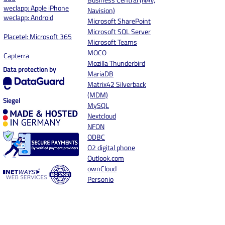
weclapp: Apple iPhone
Navision)
weclapp: Android
Microsoft SharePoint
Microsoft SQL Server
Placetel: Microsoft 365
Microsoft Teams
MOCO
Capterra
Mozilla Thunderbird
Data protection by
MariaDB
Matrix42 Silverback
(MDM)
Siegel
MySQL
Nextcloud
NFON
ODBC
O2 digital phone
Outlook.com
ownCloud
Personio
PhoneSuite
pipedrive
Placetel
ProCos ERP