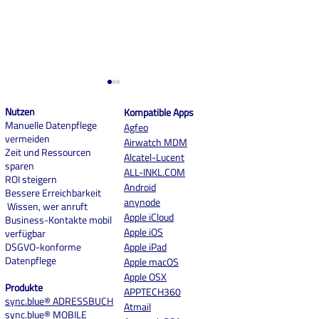
Nutzen
Kompatible Apps
Manuelle Datenpflege
Agfeo
vermeiden
Airwatch MDM
Zeit und Ressourcen
Alcatel-Lucent
sparen
ALL-INKL.COM
ROI steigern
And
roid
Bessere Erreichbarkeit
Meilenstein für sync.blue®:
EOL für Exchang
anynode
Wissen, wer anruft
Unser neues Büro in
Services – Was 
Apple iCloud
Business-Kontakte mobil
Dülmen
Apple iOS
verfügbar
DSGVO-konforme
Apple iPad
Datenpflege
Apple macOS
Apple OSX
Produkte
APPTECH360
sync.blue® ADRESSBUCH
Atmail
sync.blue® MOBILE