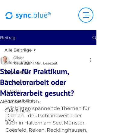
Beitrag
Alle Beiträge
Oliver
Alle Beiträge
7. Juli 2021
1 Min. Lesezeit
Stelle für Praktikum,
Allgemeines
Bachelorarbeit oder
Produktnews
Masterarbeit gesucht?
Tutorial
Kompatibilität
Aktualisiert:
9. Feb.
Wir bieten spannende Themen für 
Case Studies
Dich an - deutschlandweit oder 
FAQ
auch in Haltern am See, Münster, 
Coesfeld, Reken, Recklinghausen, 