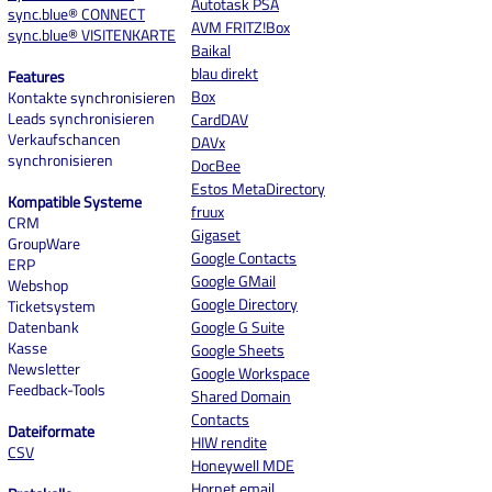
Autotask PSA
sync.blue® CONNECT
AVM FRITZ!Box
sync.blue® VISITENKARTE
Baikal
blau direkt
Features
Box
Kontakte synchronisieren
Leads synchronisieren
CardDAV
Verkaufschancen
DAVx
synchronisieren
DocBee
Estos MetaDirectory
Kompatible Systeme
fruux
CRM
Gigaset
GroupWare
Google Contacts
ERP
Google GMail
Webshop
Google Directory
Ticketsystem
Datenbank
Google G Suite
Kasse
Google Sheets
Newsletter
Google Workspace
Feedback-Tools
Shared Domain
Contacts
Dateiformate
HIW rendite
CSV
Honeywell MDE
Hornet.email