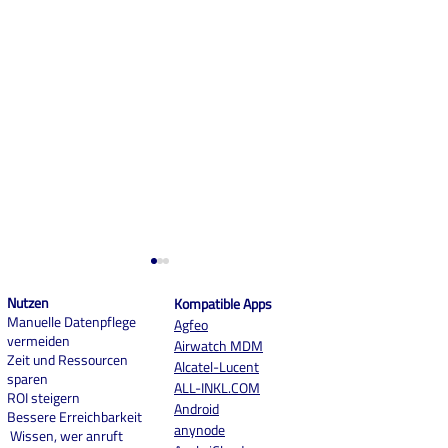
Nutzen
Kompatible Apps
Manuelle Datenpflege
Agfeo
vermeiden
Airwatch MDM
Zeit und Ressourcen
Alcatel-Lucent
sparen
ALL-INKL.COM
ROI steigern
And
roid
Bessere Erreichbarkeit
Case Study: Effektive
Case Study: Opti
anynode
Wissen, wer anruft
Anrufer-Identifikation bei
Kontaktverwaltun