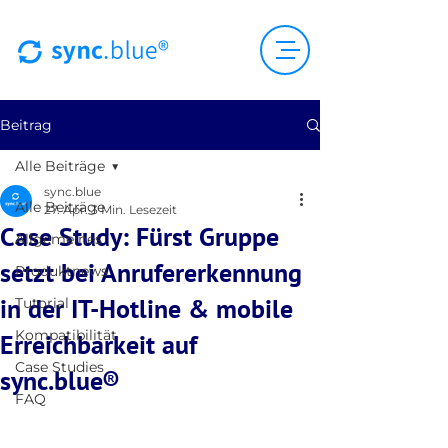
Beitrag
Alle Beiträge
sync.blue
Alle Beiträge
27. Apr.
3 Min. Lesezeit
Case Study: Fürst Gruppe
Allgemeines
setzt bei Anrufererkennung
Produktnews
in der IT-Hotline & mobile
Tutorial
Kompatibilität
Erreichbarkeit auf
Case Studies
sync.blue®
FAQ